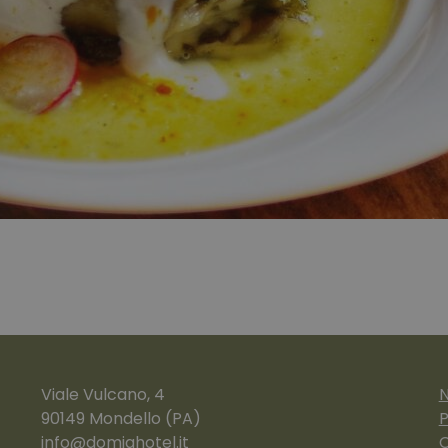
Viale Vulcano, 4
N
90149 Mondello (PA)
P
info@domiahotel.it
C