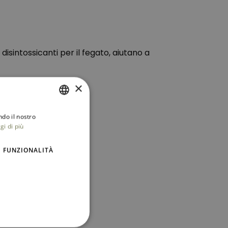
isintossicanti per il fegato, aiutano a
×
ndo il nostro
ITALIAN
gi di più
ENGLISH
FUNZIONALITÀ