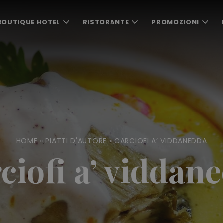
BOUTIQUE HOTEL
RISTORANTE
PROMOZIONI
HOME
»
PIATTI D'AUTORE
»
CARCIOFI A’ VIDDANEDDA
ciofi a’ viddan