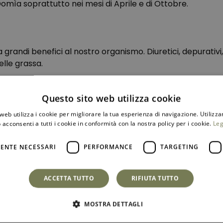
omìa soprattutto nei mesi di Aprile e di Ottobre.
randi benefici al nostro organismo. Diuretici, depurativi, d
lle grassa.
Questo sito web utilizza cookie
zo e maggio;
web utilizza i cookie per migliorare la tua esperienza di navigazione. Utilizza
a prima fioritura tra ottobre e novembre, per poi
 acconsenti a tutti i cookie in conformità con la nostra policy per i cookie.
Leg
ENTE NECESSARI
PERFORMANCE
TARGETING
ACCETTA TUTTO
RIFIUTA TUTTO
MOSTRA DETTAGLI