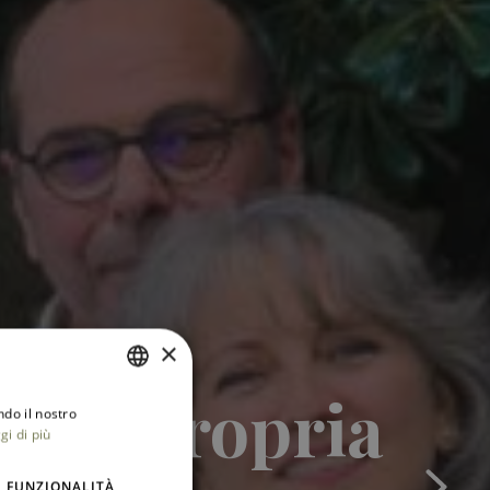
×
o la propria
ndo il nostro
ITALIAN
gi di più
ENGLISH
FUNZIONALITÀ