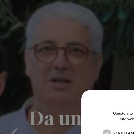
Da un'amore
Questo sito 
sito web
STRETTAM