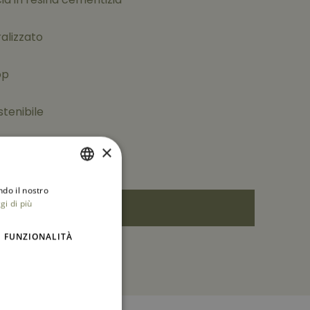
alizzato
op
stenibile
×
ndo il nostro
ITALIAN
gi di più
ENGLISH
FUNZIONALITÀ