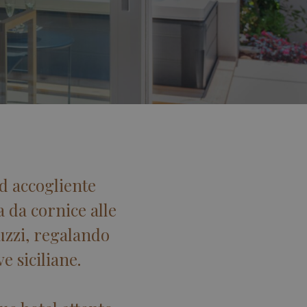
d accogliente
a da cornice alle
uzzi, regalando
e siciliane.