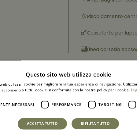
Riscaldamento centr
Cassaforte per lapt
Linea cortesia ecoso
Questo sito web utilizza cookie
web utilizza i cookie per migliorare la tua esperienza di navigazione. Utilizza
 acconsenti a tutti i cookie in conformità con la nostra policy per i cookie.
Leg
PRENOTA ORA
ENTE NECESSARI
PERFORMANCE
TARGETING
ACCETTA TUTTO
RIFIUTA TUTTO