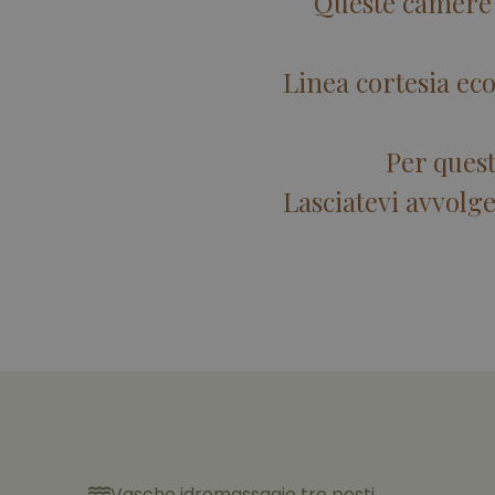
Queste camere s
Linea cortesia ec
Per quest
Lasciatevi avvolger
Vasche idromassagio tre posti