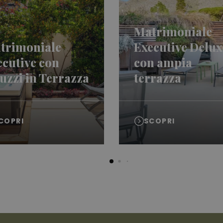
Matrimoniale
trimoniale
Executive Delux
ecutive con
con ampia
uzzi in Terrazza
terrazza
COPRI
SCOPRI