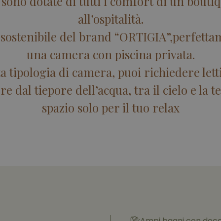
ono dotate di tutti i comfort di un boutiq
all’ospitalità.
osostenibile del brand “ORTIGIA”,perfett
una camera con piscina privata.
a tipologia di camera, puoi richiedere letti
e dal tiepore dell’acqua, tra il cielo e la t
spazio solo per il tuo relax
Ampi bagni con docci