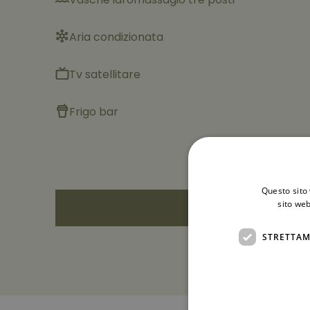
Aria condizionata
Tv satellitare
Frigo bar
Questo sito 
sito web
STRETTAM