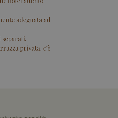
ue hotel attento
amente adeguata ad
 separati.
errazza privata, c’è
a in resina cementizia