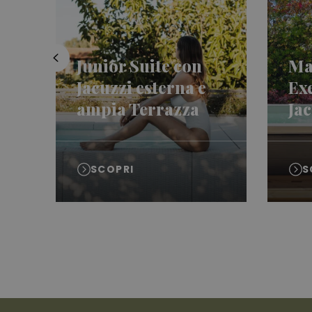
Junior Suite con
Ma
Jacuzzi esterna e
Ex
ampia Terrazza
Jac
SCOPRI
S