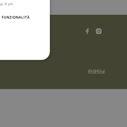
gi di più
ENGLISH
FUNZIONALITÀ
ewsletter
rivacy Policy
ookie Policy