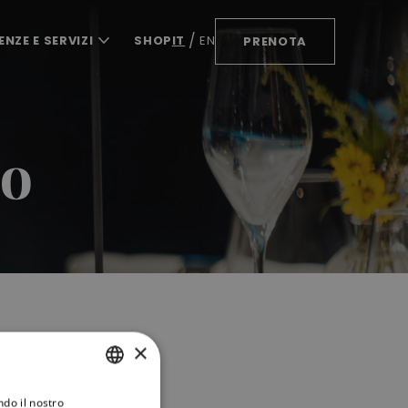
ENZE E SERVIZI
SHOP
IT
EN
PRENOTA
lo
×
ndo il nostro
ITALIAN