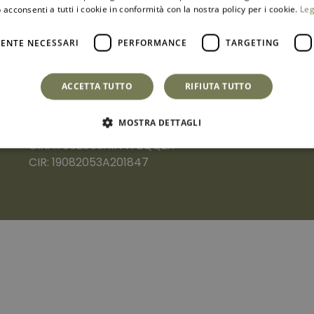
 acconsenti a tutti i cookie in conformità con la nostra policy per i cookie.
Leg
ENTE NECESSARI
PERFORMANCE
TARGETING
Viale Vulcano, 4
N
ACCETTA TUTTO
RIFIUTA TUTTO
90149 Mondello (PA)
P
info@domiahotel.it
C
MOSTRA DETTAGLI
+39 349 7827996
CIN: IT082053A1A47ZQQ2X
CIR: 19082053A201847