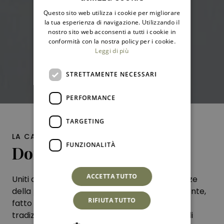
ITALIAN
Questo sito web utilizza i cookie per migliorare
ENGLISH
la tua esperienza di navigazione. Utilizzando il
nostro sito web acconsenti a tutti i cookie in
conformità con la nostra policy per i cookie.
Leggi di più
STRETTAMENTE NECESSARI
PERFORMANCE
TARGETING
LA CASA DEL VIAGGIATORE
FUNZIONALITÀ
Domìa
ACCETTA TUTTO
Uniti da una passione, far conoscere le bellezze
della propria terra creando un luogo accogliente,
RIFIUTA TUTTO
fatto di persone, in cui il viaggiatore trova la
tradizione siciliana. Oggetti di storia, profumi di