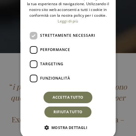
ENGLISH
la tua esperienza di navigazione. Utilizzando il
nostro sito web acconsenti a tutti i cookie in
conformità con la nostra policy per i cookie.
Leggi di più
STRETTAMENTE NECESSARI
PERFORMANCE
TARGETING
BENVENUTI A COLAZIONE
FUNZIONALITÀ
“
i profumi e sapori del mattino sono
quelli che ci accompagneranno per
ACCETTA TUTTO
tutta la giornata
“
RIFIUTA TUTTO
Executive Chef Floriana Fontana –
MOSTRA DETTAGLI
Pastry chef Gloria Fradella