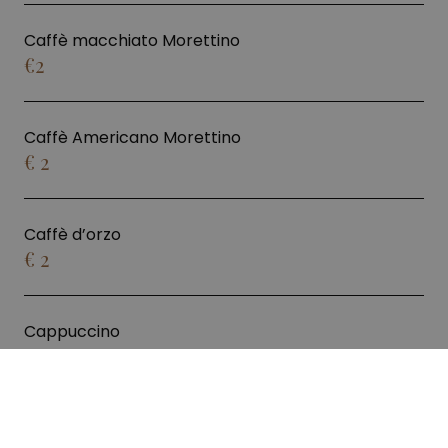
Caffè macchiato Morettino
€2
Caffè Americano Morettino
€ 2
Caffè d’orzo
€ 2
Cappuccino
€ 3
Latte