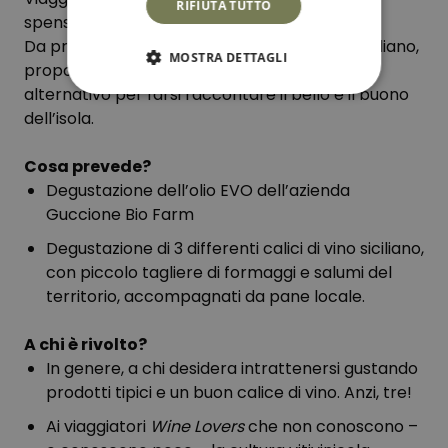
RIFIUTA TUTTO
spensierata degustazione dei vini siciliani.
Da promotori ed ammiratori del territorio siciliano,
MOSTRA DETTAGLI
proponiamo a tutti i nostri ospiti un modo
alternativo per farsi raccontare il bello e il buono
dell’isola.
Cosa prevede?
Degustazione dell’olio EVO dell’azienda
Guccione Bio Farm
Degustazione di 3 differenti calici di vino siciliano,
con piccolo tagliere di formaggi e salumi del
territorio, accompagnati da pane locale.
A chi è rivolto?
In genere, a chi desidera intrattenersi gustando
prodotti tipici e un buon calice di vino. Anzi, tre!
Ai viaggiatori
Wine Lovers
che non conoscono –