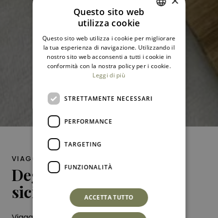
×
Questo sito web
utilizza cookie
ITALIAN
Questo sito web utilizza i cookie per migliorare
ENGLISH
la tua esperienza di navigazione. Utilizzando il
nostro sito web acconsenti a tutti i cookie in
conformità con la nostra policy per i cookie.
Leggi di più
STRETTAMENTE NECESSARI
PERFORMANCE
TARGETING
VIAGGIO AL CALICE
FUNZIONALITÀ
Degustazione di vini
siciliani
ACCETTA TUTTO
Viaggio al calice è la nostra idea per una