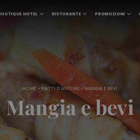
BOUTIQUE HOTEL
RISTORANTE
PROMOZIONI
HOME
»
PIATTI D'AUTORE
»
MANGIA E BEVI
Mangia e bevi