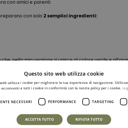
a con amici e parenti.
i preparano con solo
2 semplici ingredienti:
ta che, nella mia versione si unisce al colore verde e all’a
unno.
Questo sito web utilizza cookie
o. Verde come le grigliate di primavera, arancione come i
web utilizza i cookie per migliorare la tua esperienza di navigazione. Utilizza
io attraverso i profumi e i sapori dello
street food
palermi
 acconsenti a tutti i cookie in conformità con la nostra policy per i cookie.
Leg
ENTE NECESSARI
PERFORMANCE
TARGETING
ACCETTA TUTTO
RIFIUTA TUTTO