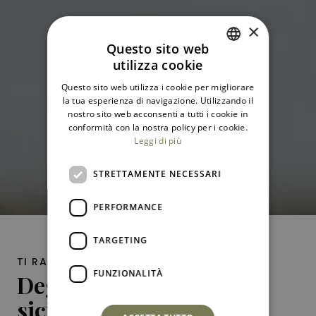
×
Questo sito web
utilizza cookie
ITALIAN
Questo sito web utilizza i cookie per migliorare
ENGLISH
la tua esperienza di navigazione. Utilizzando il
nostro sito web acconsenti a tutti i cookie in
conformità con la nostra policy per i cookie.
Leggi di più
STRETTAMENTE NECESSARI
PERFORMANCE
TARGETING
TI RACCONTO UN VINO
FUNZIONALITÀ
Degustazione di vini
siciliani e cibo in