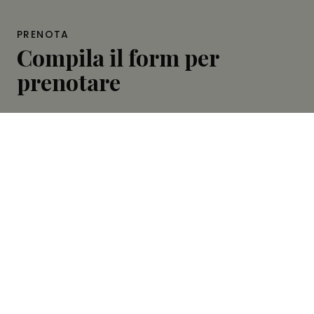
PRENOTA
Compila il form per
prenotare
Nome*
Cognome*
Email*
Prefisso internazionale*