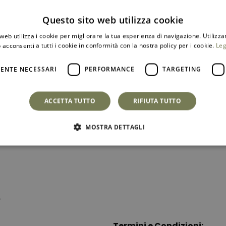
a “Pausa di Primavera”, un soggiorno minim
e Hotel e Cucina, sconto del 10% su tutte
Questo sito web utilizza cookie
spazio esterno
web utilizza i cookie per migliorare la tua esperienza di navigazione. Utilizza
 acconsenti a tutti i cookie in conformità con la nostra policy per i cookie.
Leg
ENTE NECESSARI
PERFORMANCE
TARGETING
ACCETTA TUTTO
RIFIUTA TUTTO
MOSTRA DETTAGLI
a
Termini e Condizioni: