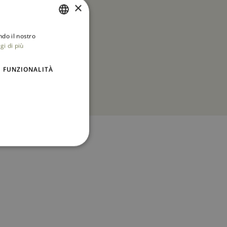
o di 2 notti al
×
 le camere con
ndo il nostro
ITALIAN
gi di più
ENGLISH
FUNZIONALITÀ