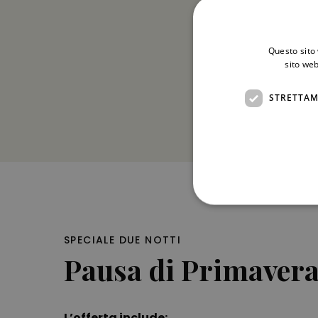
ora dell’offert
Domìa Boutiqu
Questo sito 
sito web
STRETTAM
SPECIALE DUE NOTTI
Pausa di Primaver
L’offerta include: