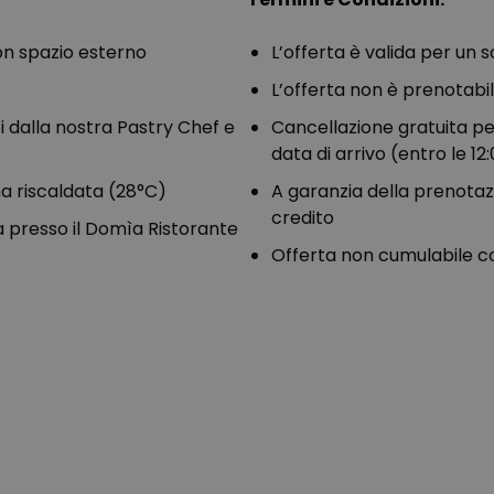
on spazio esterno
L’offerta è valida per un s
L’offerta non è prenotabil
ti dalla nostra Pastry Chef e
Cancellazione gratuita pe
data di arrivo (entro le 12
na riscaldata (28°C)
A garanzia della prenotazio
credito
a presso il Domìa Ristorante
Offerta non cumulabile c