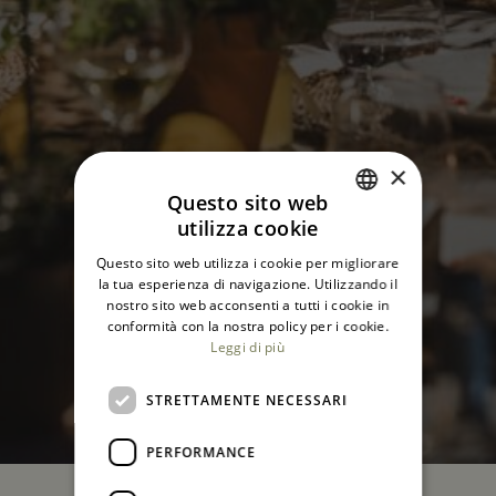
×
Questo sito web
utilizza cookie
ITALIAN
Questo sito web utilizza i cookie per migliorare
ENGLISH
la tua esperienza di navigazione. Utilizzando il
nostro sito web acconsenti a tutti i cookie in
conformità con la nostra policy per i cookie.
Leggi di più
STRETTAMENTE NECESSARI
PERFORMANCE