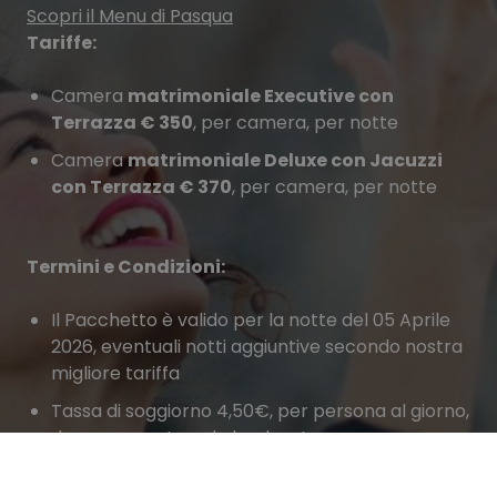
Scopri il Menu di Pasqua
Tariffe:
Camera
matrimoniale Executive con
Terrazza € 350
, per camera, per notte
Camera
matrimoniale Deluxe con Jacuzzi
con Terrazza € 370
, per camera, per notte
Termini e Condizioni:
Il Pacchetto è valido per la notte del 05 Aprile
2026, eventuali notti aggiuntive secondo nostra
migliore tariffa
Tassa di soggiorno 4,50€, per persona al giorno,
da pagare extra, al check out
A garanzia della prenotazione, si richiedono i