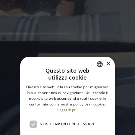
×
Questo sito web
utilizza cookie
ITALIAN
Questo sito web utilizza i cookie per migliorare
ENGLISH
la tua esperienza di navigazione. Utilizzando il
nostro sito web acconsenti a tutti i cookie in
conformità con la nostra policy per i cookie.
Leggi di più
STRETTAMENTE NECESSARI