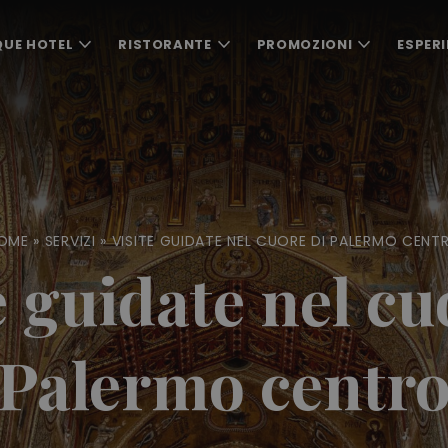
QUE HOTEL
RISTORANTE
PROMOZIONI
ESPERI
OME
»
SERVIZI
»
VISITE GUIDATE NEL CUORE DI PALERMO CENT
e guidate nel cu
Palermo centr