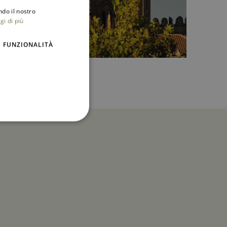
ndo il nostro
ITALIAN
gi di più
ENGLISH
FUNZIONALITÀ