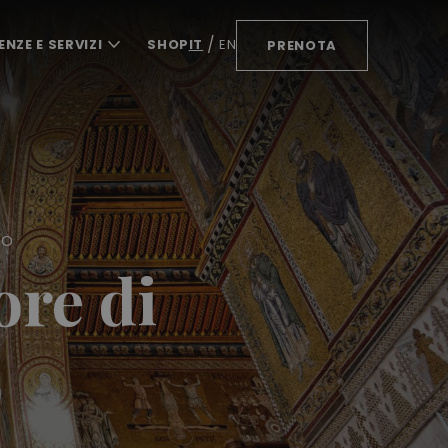
ENZE E SERVIZI
SHOP
IT
EN
PRENOTA
RO
ore di
o