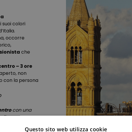
ìa
suoi colori
’Italia.
ma, occorre
rico,
sionista
che
centro – 3 ore
 aperto, non
sto con la persona
o
entro
con una
a lingua.
are il tuo
tour su
Questo sito web utilizza cookie