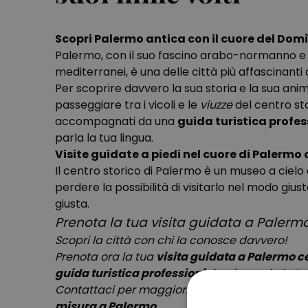
Scopri Palermo antica con il cuore del Dom
Palermo, con il suo fascino arabo-normanno e i 
mediterranei, è una delle città più affascinanti d
Per scoprire davvero la sua storia e la sua ani
passeggiare tra i vicoli e le
viuzze
del centro sto
accompagnati da una
guida turistica profes
parla la tua lingua.
Visite guidate a piedi nel cuore di Palermo 
Il centro storico di Palermo è un museo a cielo
perdere la possibilità di visitarlo nel modo giu
giusta.
Prenota la tua visita guidata a Palerm
Scopri la città con chi la conosce davvero!
Prenota ora la tua
visita guidata a Palermo c
guida turistica professionista
che parla la tu
Contattaci per maggiori informazioni o per cre
misura a Palermo