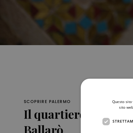
SCOPRIRE PALERMO
Questo sito 
sito web
Il quartiere Albergh
STRETTAM
Ballarò