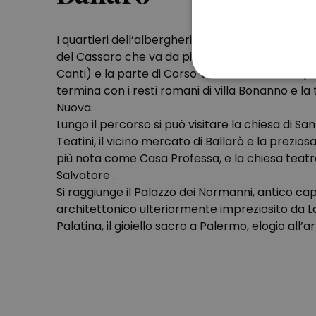
I quartieri dell’albergheria e di Ballarò si svilu
del Cassaro che va da piazza Vigliena (più not
Canti) e la parte di Corso Vittorio Emanuele (il
termina con i resti romani di villa Bonanno e la 
Nuova.
Lungo il percorso si può visitare la chiesa di Sa
Teatini, il vicino mercato di Ballarò e la prezio
più nota come Casa Professa, e la chiesa teatr
Salvatore .
Si raggiunge il Palazzo dei Normanni, antico ca
architettonico ulteriormente impreziosito da 
Palatina, il gioiello sacro a Palermo, elogio all’a