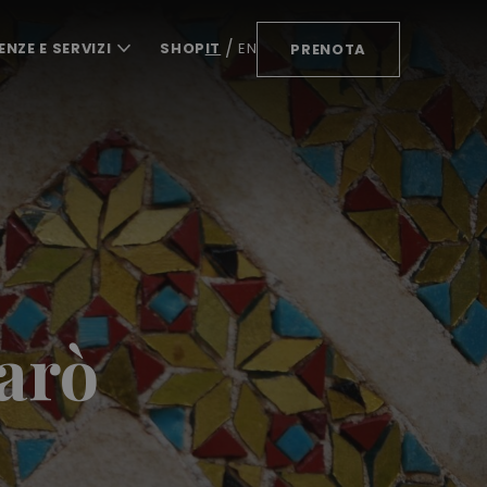
ENZE E SERVIZI
SHOP
IT
EN
PRENOTA
larò