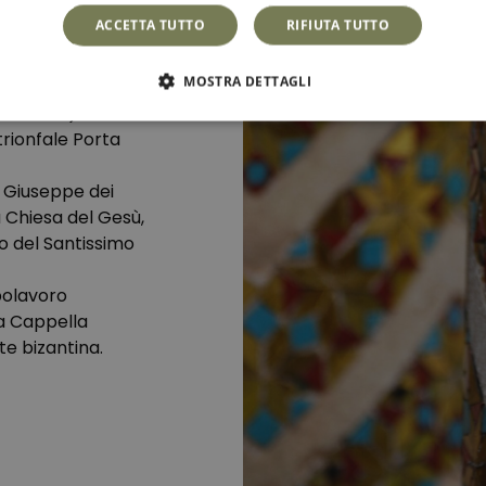
ACCETTA TUTTO
RIFIUTA TUTTO
ppano lungo l’asse
MOSTRA DETTAGLI
a come i Quattro
Cassaro
) che
trionfale Porta
n Giuseppe dei
sa Chiesa del Gesù,
o del Santissimo
polavoro
La Cappella
rte bizantina.