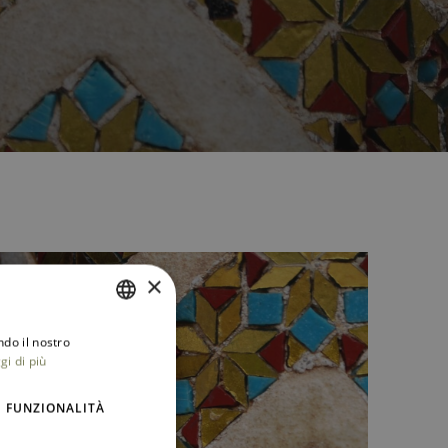
×
ndo il nostro
ITALIAN
gi di più
ENGLISH
FUNZIONALITÀ